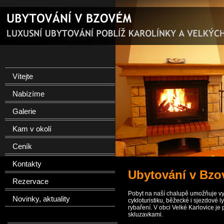
Vítejte
Nabízíme
Galerie
Kam v okolí
Ceník
Kontakty
Ubytování v Bzov
Rezervace
Pobyt na naší chalupě umožňuje vyni
Novinky, aktuality
cykloturistiku, běžecké i sjezdové l
rybaření. V obci Velké Karlovice j
skluzavkami.