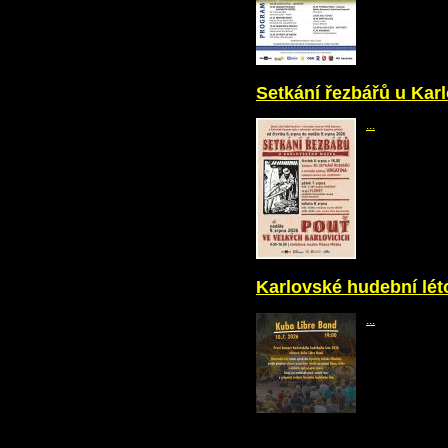
Setkání řezbářů u Karl
...
Karlovské hudební léto
...