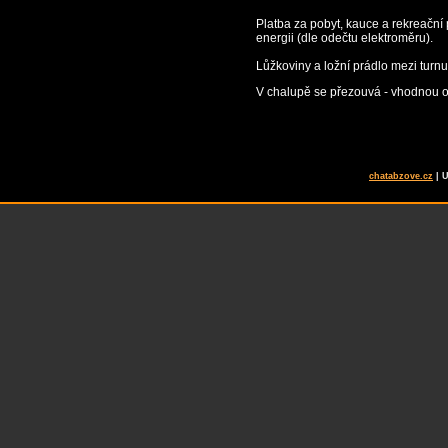
Platba za pobyt, kauce a rekreační
energii (dle odečtu elektroměru).
Lůžkoviny a ložní prádlo mezi turnu
V chalupě se přezouvá - vhodnou o
chatabzove.cz
| 