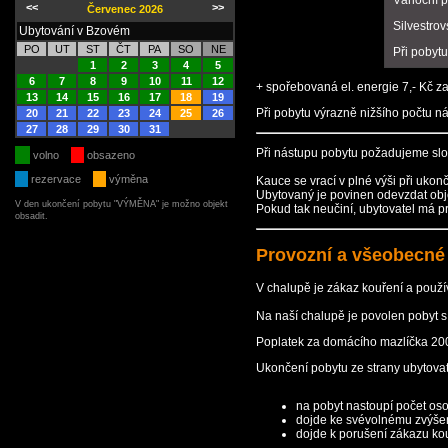
Vánoční p
<<
>>
Červenec 2026
Silvestrov
Ubytování v Bzovém
PO
UT
ST
ČT
PA
SO
NE
Při pobytu
1
2
3
4
5
6
7
8
9
10
11
12
+ spořebovaná el. energie 7,- Kč z
13
14
15
16
17
18
19
Při pobytu výrazně nižšího počtu n
20
21
22
23
24
25
26
27
28
29
30
31
Při nástupu pobytu požadujeme slož
volno
obsazeno
rezervace
výměna
Kauce se vrací v plné výši při uko
Ubytovaný je povinen odevzdat objek
V den ukončení pobytu "VÝMĚNA" je možno objekt
Pokud tak neučiní, ubytovatel má p
obsadit.
Provozní a všeobecné
V chalupě je zákaz kouření a použí
Na naší chalupě je povolen pobyt 
Poplatek za domácího mazlíčka 200
Ukončení pobytu ze strany ubytovat
na pobyt nastoupí počet oso
dojde ke svévolnému zvýše
dojde k porušení zákazu ko