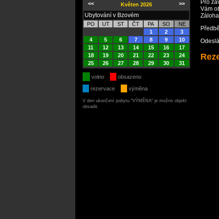
Pro zá
<<
>>
Květen 2026
Vám ob
Ubytování v Bzovém
Záloha
PO
UT
ST
ČT
PA
SO
NE
Předbě
1
2
3
4
5
6
7
8
9
10
Odeslá
11
12
13
14
15
16
17
Reze
18
19
20
21
22
23
24
25
26
27
28
29
30
31
volno
obsazeno
rezervace
výměna
V den ukončení pobytu "VÝMĚNA" je možno objekt
obsadit.