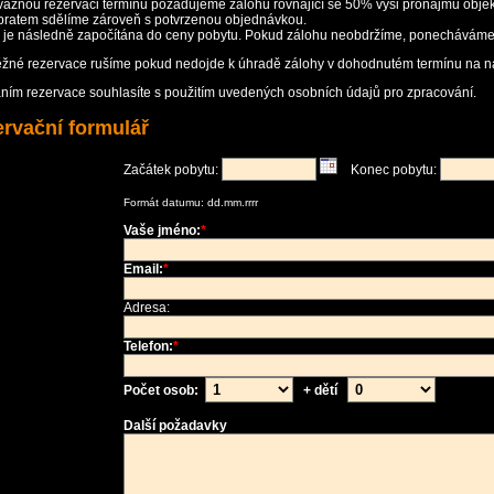
vaznou rezervaci termínu požadujeme zálohu rovnající se 50% výši pronájmu objek
ratem sdělíme zároveň s potvrzenou objednávkou.
 je následně započítána do ceny pobytu. Pokud zálohu neobdržíme, ponecháváme 
žné rezervace rušíme pokud nedojde k úhradě zálohy v dohodnutém termínu na ná
ním rezervace souhlasíte s použitím uvedených osobních údajů pro zpracování.
rvační formulář
Začátek pobytu:
Konec pobytu:
Formát datumu: dd.mm.rrrr
Vaše jméno:
*
Email:
*
Adresa:
Telefon:
*
Počet osob:
+ dětí
Další požadavky