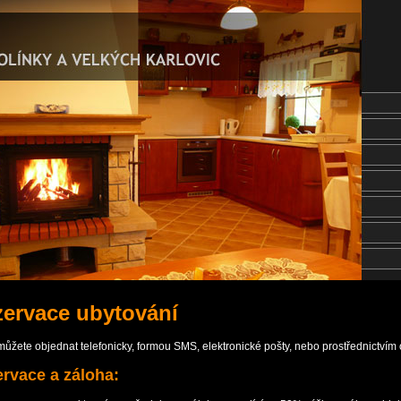
ervace ubytování
můžete objednat telefonicky, formou SMS, elektronické pošty, nebo prostřednictvím 
rvace a záloha: