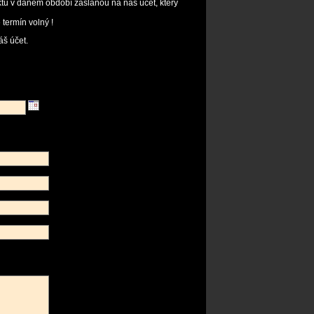
tu v daném období zaslanou na náš účet, který
termín volný !
š účet.