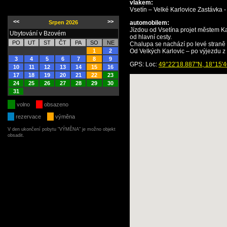
vlakem:
Vsetín – Velké Karlovice Zastávka -
<<
>>
Srpen 2026
automobilem:
Jízdou od Vsetína projet městem Ka
Ubytování v Bzovém
od hlavní cesty.
PO
UT
ST
ČT
PA
SO
NE
Chalupa se nachází po levé straně
1
2
Od Velkých Karlovic – po výjezdu z
3
4
5
6
7
8
9
GPS: Loc:
49°22'18.887"N, 18°15'
10
11
12
13
14
15
16
17
18
19
20
21
22
23
24
25
26
27
28
29
30
31
volno
obsazeno
rezervace
výměna
V den ukončení pobytu "VÝMĚNA" je možno objekt
obsadit.